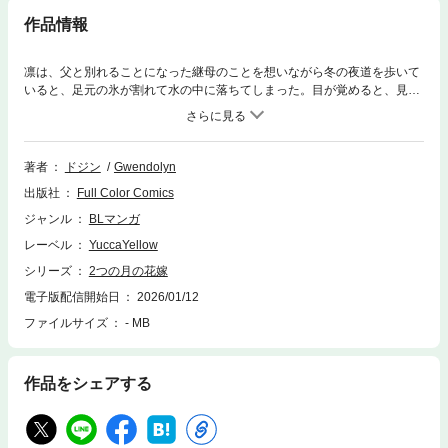
作品情報
凛は、父と別れることになった継母のことを想いながら冬の夜道を歩いて
いると、足元の氷が割れて水の中に落ちてしまった。目が覚めると、見知
らぬ宮廷にいた。使用人たちから「お妃さま」と呼ばれ困惑する凛。事情
を聞くと、どうやら異世界に呼ばれてしまったようで…
著者
ドジン
Gwendolyn
出版社
Full Color Comics
ジャンル
BLマンガ
レーベル
YuccaYellow
シリーズ
2つの月の花嫁
電子版配信開始日
2026/01/12
ファイルサイズ
- MB
作品をシェアする