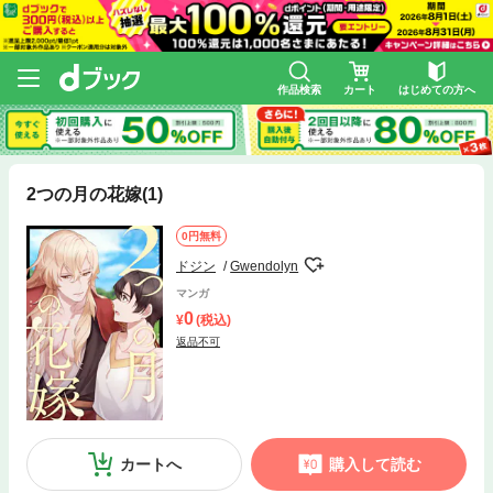
作品検索
カート
はじめての方へ
2つの月の花嫁(1)
0円無料
ドジン
Gwendolyn
マンガ
0
(税込)
返品不可
カートへ
購入して読む