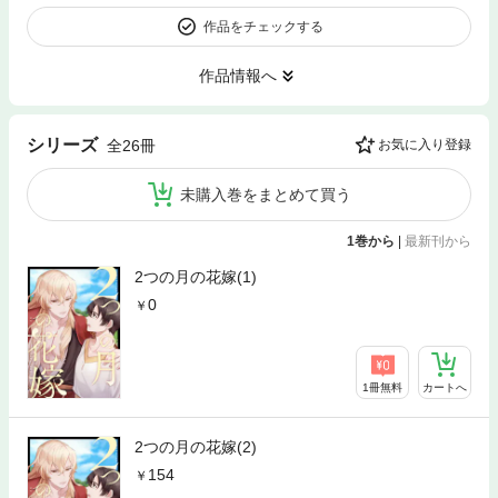
作品をチェックする
作品情報へ
シリーズ
全26冊
お気に入り登録
未購入巻をまとめて買う
1巻から
|
最新刊から
2つの月の花嫁(1)
0
1冊無料
カートへ
2つの月の花嫁(2)
154