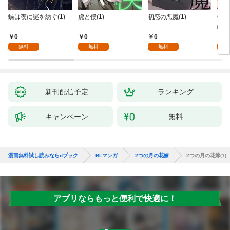
蝶は夜に謎を紡ぐ(1)
虎と僕(1)
初恋の悪魔(1)
Ove
齢版
0
0
0
0
無料
無料
無料
新刊配信予定
ランキング
キャンペーン
無料
漫画無料試し読みならdブック
BLマンガ
2つの月の花嫁
2つの月の花嫁(1)
アプリならもっと便利で快適に！