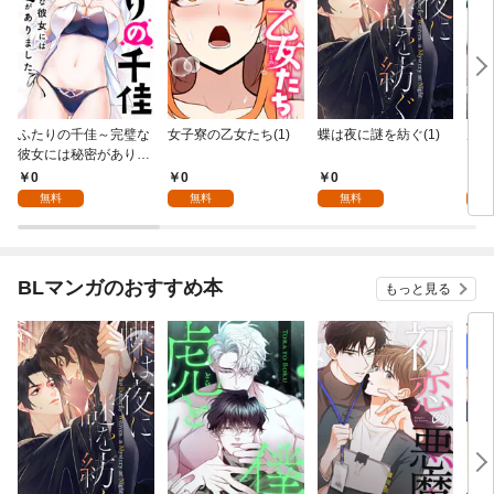
ふたりの千佳～完璧な
女子寮の乙女たち(1)
蝶は夜に謎を紡ぐ(1)
虎と
彼女には秘密がありま
した(1)
0
0
0
0
無料
無料
無料
BLマンガのおすすめ本
もっと見る