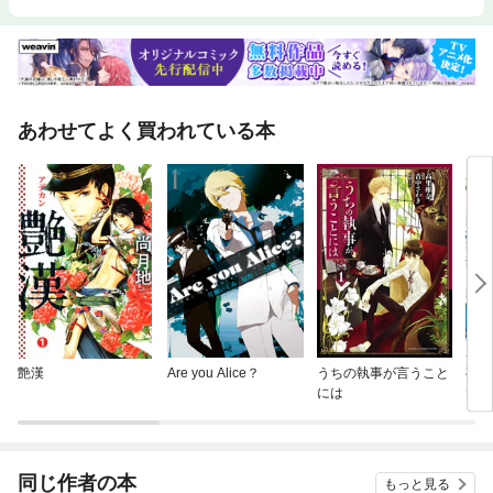
あわせてよく買われている本
艶漢
Are you Alice？
うちの執事が言うこと
夜伽
には
で【
行本
同じ作者の本
もっと見る