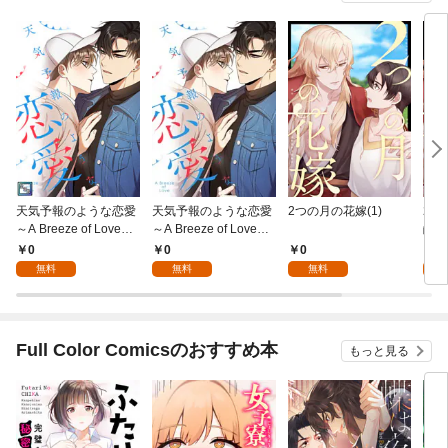
天気予報のような恋愛
天気予報のような恋愛
2つの月の花嫁(1)
2つ
～A Breeze of Love～
～A Breeze of Love～
齢版
【全年齢版】(1)
(1)
0
0
0
0
無料
無料
無料
Full Color Comicsのおすすめ本
もっと見る