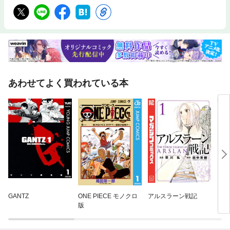
あわせてよく買われている本
GANTZ
ONE PIECE モノクロ
アルスラーン戦記
ウマ
版
イ