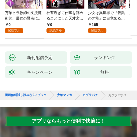
万年ヒラ教師の支援魔
社畜過ぎて仕事を辞め
少女は異世界で『殺戮
魔王
術師、最強の賢者にな
ることにした天才宮廷
の才能』に目覚める
者パ
る～不人気の支援魔術
魔術師～辺境の地でス
(話売り) #1
やっ
0
0
165
2
師は給料泥棒だと魔術
ローライフを夢見る
試読フル
試読フル
試読フル
大学をクビになった
が、不届き者を倒して
が、出世した元教え子
いたら『最果ての魔
たちのおかげで何も困
女』と呼ばれるように
らない件～ 第1話
なる～ 第1話
新刊配信予定
ランキング
キャンペーン
無料
漫画無料試し読みならdブック
少年マンガ
カグラバチ
カグラバチ 7
アプリならもっと便利で快適に！