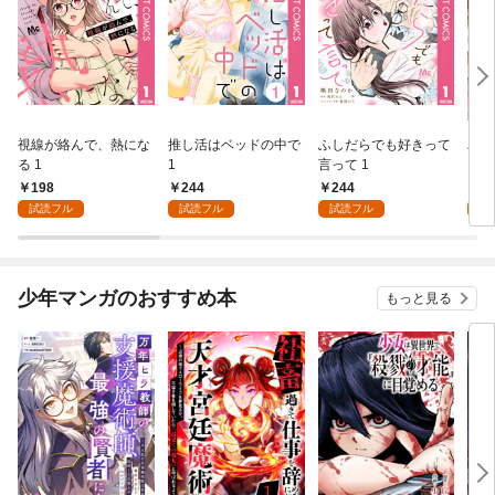
視線が絡んで、熱にな
推し活はベッドの中で
ふしだらでも好きって
パー
る 1
1
言って 1
ーシ
198
244
244
1
試読フル
試読フル
試読フル
試
少年マンガのおすすめ本
もっと見る