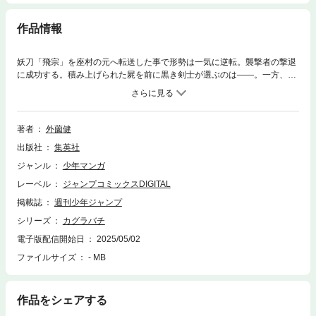
作品情報
妖刀「飛宗」を座村の元へ転送した事で形勢は一気に逆転。襲撃者の撃退
に成功する。積み上げられた屍を前に黒き剣士が選ぶのは――。一方、チ
ヒロと激闘繰り広げる昼彦の前へ妖刀「酌揺」が運ばれる。血飛沫と絶望
の中、各々が信念のため歩みを進める――。
著者
外薗健
出版社
集英社
ジャンル
少年マンガ
レーベル
ジャンプコミックスDIGITAL
掲載誌
週刊少年ジャンプ
シリーズ
カグラバチ
電子版配信開始日
2025/05/02
ファイルサイズ
- MB
作品をシェアする