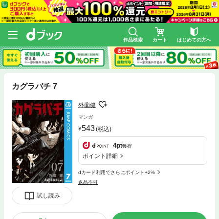
作品検索
カート
はじめての方へ
カグラバチ 7
外薗健
マンガ
543
(税込)
4
pt
獲得
ポイント詳細
dカード利用でさらにポイント+2%
返品不可
試し読み