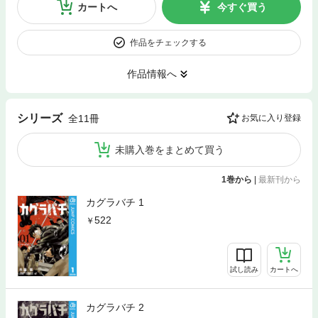
カートへ
今すぐ買う
作品をチェックする
作品情報へ
シリーズ
全11冊
お気に入り登録
未購入巻をまとめて買う
1巻から
|
最新刊から
カグラバチ 1
522
試し読み
カートへ
カグラバチ 2