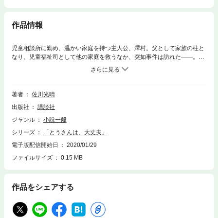
作品情報
児童相談所に勤め、温かい家庭を持つ主人公、澤村。父として家族の柱と
なり、児童福祉司として他の家庭を救うなか、突如事件は訪れた――。妻
の声も子どもの声も、もう心には届かない。正しく生きてきたやさしい男
の人生は、ひとつのできごとに殺された。果たして最後に彼を救うのは、
叫びか、ささやきか、誰の声なのか。
著者
佐川光晴
出版社
講談社
ジャンル
小説一般
シリーズ
「とうさんは、大丈夫」
電子版配信開始日
2020/01/29
ファイルサイズ
0.15 MB
作品をシェアする