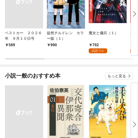
ベストカー ２０２６
徒然チルドレン カラ
魔女と傭兵（１）
信じ
年 ９月１０日号
ー版（１）
ンジ
かけ
792
7
￥589
990
ガチ
試読フル
試
９９
れて
バー
『ざ
小説一般のおすすめ本
もっと見る
（１