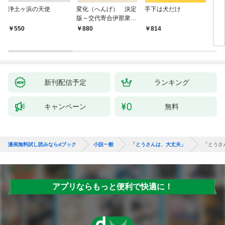
浄土ヶ浜の天使
変化（へんげ） 決定
手下は犬だけ
鬼役
版～交代寄合伊那衆異
聞（1）～
￥550
880
814
7
新刊配信予定
ランキング
キャンペーン
無料
漫画無料試し読みならdブック
小説一般
「とうさんは、大丈夫」
「とうさ
アプリならもっと便利で快適に！