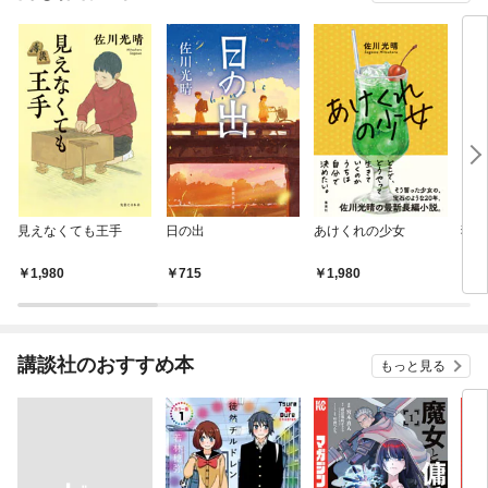
見えなくても王手
日の出
あけくれの少女
猫に
1,980
715
1,980
1,
講談社のおすすめ本
もっと見る