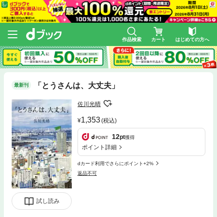
作品検索
カート
はじめての方へ
「とうさんは、大丈夫」
最新刊
佐川光晴
1,353
(税込)
12
pt
獲得
ポイント詳細
dカード利用でさらにポイント+2%
返品不可
試し読み