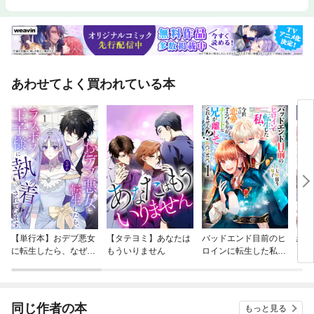
あわせてよく買われている本
【単行本】おデブ悪女
【タテヨミ】あなたは
バッドエンド目前のヒ
結界
に転生したら、なぜか
もういりません
ロインに転生した私、
ラスボス王子様に執着
今世では恋愛するつも
されています
りがチートな兄が離し
てくれません！？@C
OMIC
同じ作者の本
もっと見る