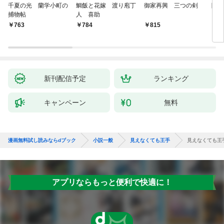
千夏の光 蘭学小町の
鯛飯と花嫁 渡り庖丁
御家再興 三つの剣
降格
捕物帖
人 喜助
763
784
815
7
新刊配信予定
ランキング
キャンペーン
無料
漫画無料試し読みならdブック
小説一般
見えなくても王手
見えなくても王
アプリならもっと便利で快適に！