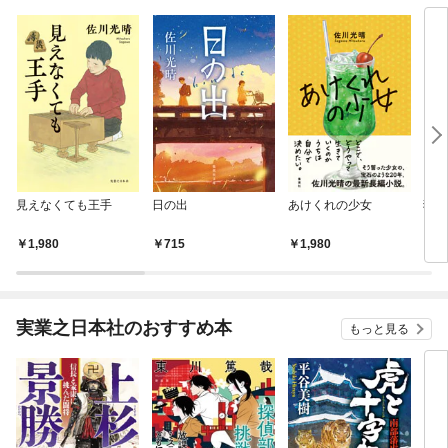
見えなくても王手
日の出
あけくれの少女
猫に
1,980
715
1,980
1,
実業之日本社のおすすめ本
もっと見る