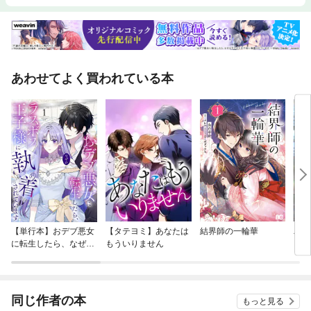
あわせてよく買われている本
【単行本】おデブ悪女
【タテヨミ】あなたは
結界師の一輪華
バッ
に転生したら、なぜか
もういりません
ロイ
ラスボス王子様に執着
今世
されています
りが
てく
OMI
同じ作者の本
もっと見る