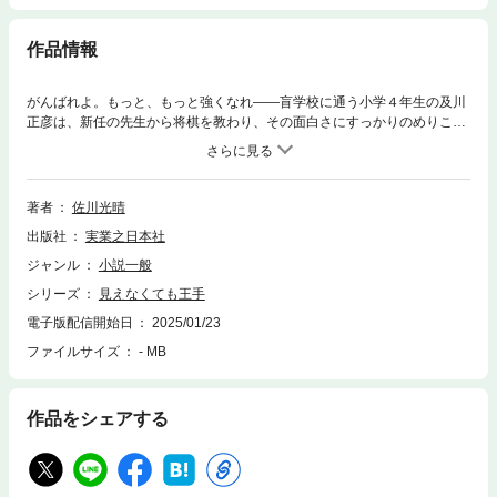
作品情報
がんばれよ。もっと、もっと強くなれ――盲学校に通う小学４年生の及川
正彦は、新任の先生から将棋を教わり、その面白さにすっかりのめりこみ
ます。目の見えない人でも楽しめる将棋盤と駒を使って同級生と対戦、寄
宿舎の自室では詰将棋に熱中する日々。そんな正彦の変化を、家族はあた
たかく見守りますが――。盲学校を舞台に、将棋を指す喜びを知り、それ
ぞれに成長を遂げてゆく小学生たちとその家族、教員たちの群像劇。あた
著者
佐川光晴
たかい読み心地の一冊です。将棋ペンクラブ大賞文芸部門優秀賞を受賞、
出版社
実業之日本社
入試にも頻出している『駒音高く』の姉妹編。装画／高杉千明
ジャンル
小説一般
シリーズ
見えなくても王手
電子版配信開始日
2025/01/23
ファイルサイズ
- MB
作品をシェアする