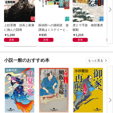
上杉景勝 信長と家康
探偵部への挑戦状 放
虎と十字架 南部藩虎
この
に挑んだ闘将
課後はミステリーとと
騒動
から
もに 新装版
1,100
935
1,210
5
新着
新着
新着
小説一般のおすすめ本
もっと見る