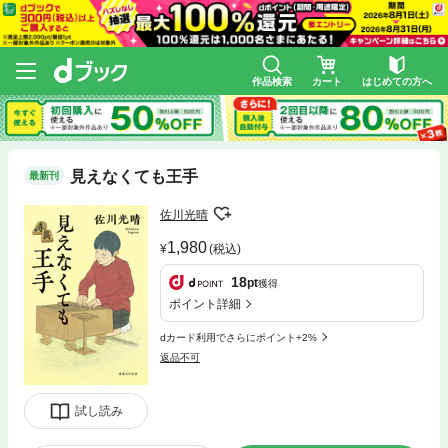
作品検索
カート
はじめての方へ
見えなくても王手
最新刊
佐川光晴
1,980
(税込)
18
pt
獲得
ポイント詳細
dカード利用でさらにポイント+2%
返品不可
試し読み