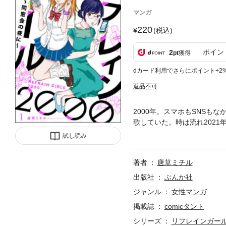
マンガ
220
(税込)
ポイン
2
pt
獲得
dカード利用でさらにポイント+2
返品不可
2000年。スマホもSNS
歌していた。時は流れ202
と同じくパッとしない自分の
試し読み
なり―――!?
著者
唐草ミチル
出版社
ぶんか社
ジャンル
女性マンガ
掲載誌
comicタント
シリーズ
リフレインガール