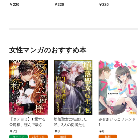
リートくん むさぼりエ
ですか？（分冊版）
220
220
220
ッチが甘すぎる（分冊
【第1話】
版） 【第1話】
女性マンガのおすすめ本
【タテヨミ】1.愛する
堕落聖女に転生した
みせあいっこフレンド
公爵様、謹んで殺させ
私、3人の従者たちに
1
ていただきます！
抱かれて困ってます 第
71
0
0
1話
タテヨミ
試読フル
無料
無料