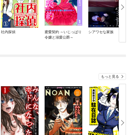
社内探偵
蜜愛契約 ～いじっぱり
シアワセな家族
令嬢と溺愛公爵～
もっと見る