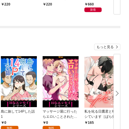
宰相様に抱かれていま
夜伽で囚われて（分冊
660
220
220
した。（分冊版）結婚
版） 【第1話】
新着
式は夢の中で！？
【第1話】
もっと見る
島に旅して14Pした話
マッサージ屋に行った
私を叱る日鷹君と毎晩
1
らエロいことされた話
シています［ばら売
1
り］ 第1話
0
0
165
無料
無料