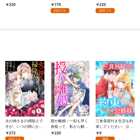
嬢はベッドで乱れ散る
誓った日～ （1）
中～（分冊版） 【第
770
220
220
（分冊版） 【第1
1話】
試読フル
試読フル
話】
火の神さまの掃除人で
授か離婚～一刻も早く
三食昼寝付き生活を約
すが、いつの間にか花
身籠って、私から解放
束してください、公爵
嫁として溺愛されてい
してさしあげます！1
様 1話
272
0
220
ます【単話】（１）
試読フル
無料