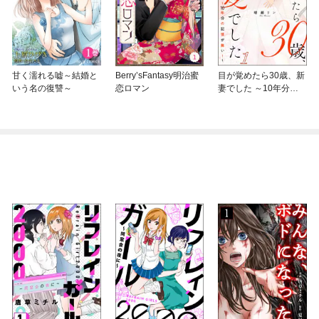
甘く濡れる嘘～結婚と
Berry’sFantasy明治蜜
目が覚めたら30歳、新
いう名の復讐～
恋ロマン
妻でした ～10年分の
記憶が無い！～（分冊
版）