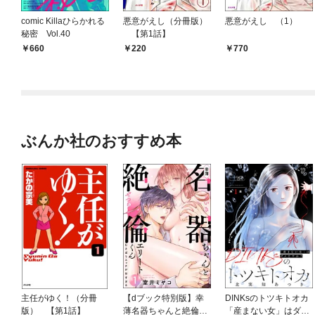
comic Killaひらかれる
悪意がえし（分冊版）
悪意がえし （1）
秘密 Vol.40
【第1話】
660
220
770
ぶんか社のおすすめ本
主任がゆく！（分冊
【dブック特別版】幸
DINKsのトツキトオカ
版） 【第1話】
薄名器ちゃんと絶倫エ
「産まない女」はダメ