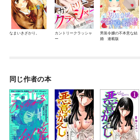
なまいきざかり。
カントリークラッシャ
男装令嬢の不本意な結
ー
婚 連載版
同じ作者の本