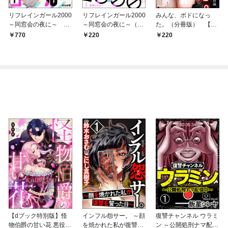
リフレインガール2000
リフレインガール2000
みんな、ボドになっ
～同窓会の夜に～
～同窓会の夜に～（分
た。（分冊版） 【第
（1）
冊版） 【第1話】
1話】
770
220
220
【dブック特別版】怪
インフル怨サー。 ～顔
復讐チャンネル ウラミ
物伯爵の甘い花 悪役令
を焼かれた私が復讐を
ン ～公開処刑ナマ配信