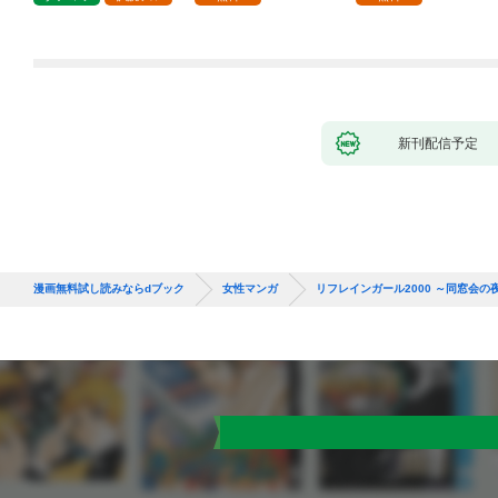
新刊配信予定
漫画無料試し読みならdブック
女性マンガ
リフレインガール2000 ～同窓会