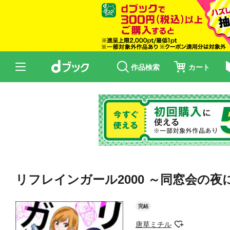
作品検索
カート
リフレインガール2000 ～同窓会の
完結
唐草ミチル