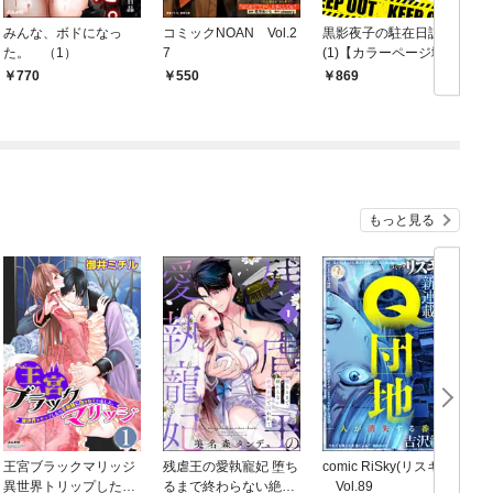
みんな、ボドになっ
コミックNOAN Vol.2
黒影夜子の駐在日誌
た。 （1）
7
(1)【カラーページ増量
版】
770
550
869
もっと見る
王宮ブラックマリッジ
残虐王の愛執寵妃 堕ち
comic RiSky(リスキー)
異世界トリップしたら
るまで終わらない絶頂
Vol.89