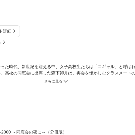
ト詳細
%
もなかった時代、新世紀を迎える中、女子高校生たちは「コギャル」と呼ば
1年。高校の同窓会に出席した森下卯月は、再会を懐かしむクラスメート
現状にげんなりしていた。しかしその夜、彼女は思いもかけない人物と
2000 ～同窓会の夜に～（分冊版）