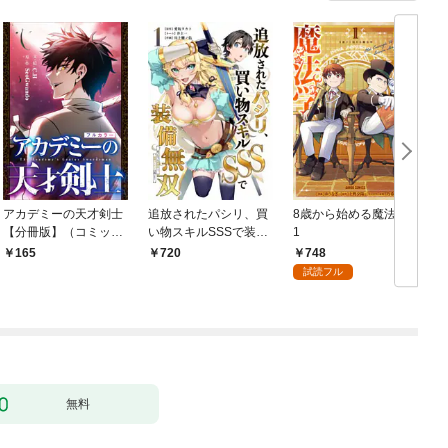
アカデミーの天才剣士
追放されたパシリ、買
8歳から始める魔法学
【分冊版】（コミッ
い物スキルSSSで装備
1
ク） １話【フルカラ
無双 ～買ったモノを
748
165
720
ー】
超強化して最強パーテ
試読フル
ィー目指します～【単
行本版】 1巻
無料