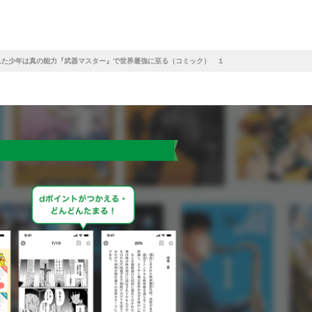
れた少年は真の能力『武器マスター』で世界最強に至る（コミック） １