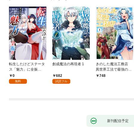
転生したけどステータ
創成魔法の再現者 1
きのした魔法工務店
ス「魅力」に全振
異世界工法で最強の家
り！？(1)
づくりを（コミック）
0
682
748
１
無料
試読フル
新刊配信予定