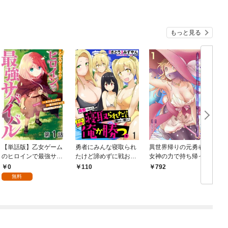
ろを全国配信してしま
う～(コミック)
もっと見る
【単話版】乙女ゲーム
勇者にみんな寝取られ
異世界帰りの元勇者 〜
のヒロインで最強サバ
たけど諦めずに戦お
女神の力で持ち帰った
イバル@COMIC 第1話
う。きっと最後は俺が
アイテムで現代ダンジ
0
110
792
勝つ。 【連載版】１
ョンをソロ攻略するは
無料
ずが何故かパーティー
を組んでます〜 1巻