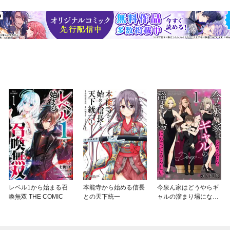
レベル1から始まる召
本能寺から始める信長
今泉ん家はどうやらギ
喚無双 THE COMIC
との天下統一
ャルの溜まり場になっ
てるらしい～DEEP～