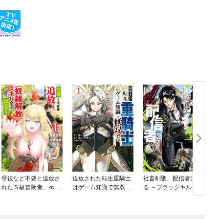
壁役など不要と追放さ
追放された転生重騎士
社畜剣聖、配信者にな
れたＳ級冒険者、≪奴
はゲーム知識で無双す
る ～ブラックギルド会
隷解放≫スキルを駆使
る
社員、うっかり会社用
して史上最強の国造り
回線でS級モンスター
を相手に無双するとこ