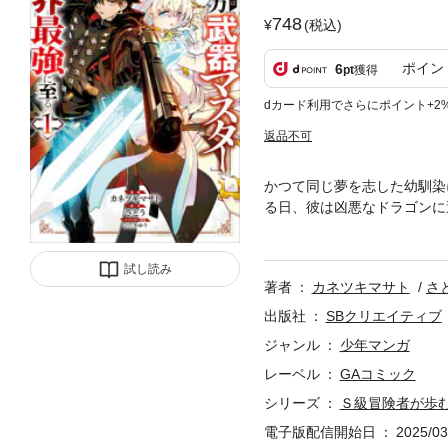
748
(税込)
ポイン
6
pt
獲得
dカード利用でさらにポイント+2
返品不可
かつて同じ夢を志した幼馴染
る日、彼は凶悪なドラゴンに
ター』が目を覚ます！それは
最強の頂きを掴む、孤高のバ
試し読み
著者
カネツキマサト
さ
出版社
SBクリエイティブ
ジャンル
少年マンガ
レーベル
GAコミック
シリーズ
Ｓ級冒険者が歩
電子版配信開始日
2025/03