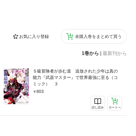
お気に入り登録
未購入巻をまとめて買う
1巻から
|
最新刊から
Ｓ級冒険者が歩む道 追放された少年は真の
能力『武器マスター』で世界最強に至る（コ
ミック） ３
803
試し読み
カートへ