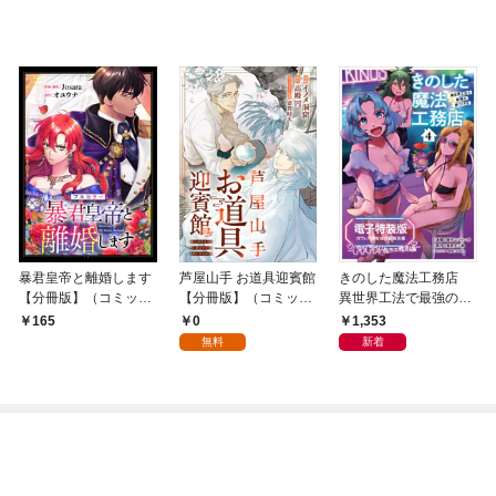
暴君皇帝と離婚します
芦屋山手 お道具迎賓館
きのした魔法工務店
【分冊版】（コミッ
【分冊版】（コミッ
異世界工法で最強の家
ク） １話【フルカラ
ク） １話
づくりを（コミック）
0
1,353
165
ー】
４【電子特装版】ガ
無料
新着
ウレア領地域共創報告
書～ドキドキ！夜の工
務店編～