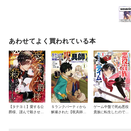
あわせてよく買われている本
【タテヨミ】愛する公
Ｓランクパーティから
ゲーム中盤で死ぬ悪役
爵様、謹んで殺させて
解雇された【呪具師】
貴族に転生したので、
いただきます！
～『呪いのアイテム』
外れスキル【テイム】
しか作れませんが、そ
を駆使して最強を目指
の性能はアーティファ
してみた