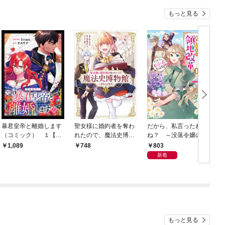
もっと見る
暴君皇帝と離婚します
聖女様に婚約者を奪わ
だから、私言ったわよ
（コミック） １【フ
れたので、魔法史博物
ね？ ～没落令嬢の案
ルカラー】
館に引きこもります。
外楽しい領地改革～
803
1,089
748
（コミック） １
（コミック） １
新着
もっと見る