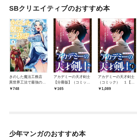
SBクリエイティブのおすすめ本
きのした魔法工務店
アカデミーの天才剣士
アカデミーの天才剣士
異世界工法で最強の家
【分冊版】（コミッ
（コミック） １【フ
づくりを（コミック）
ク） １話【フルカラ
ルカラー】
748
165
1,089
１
ー】
少年マンガのおすすめ本