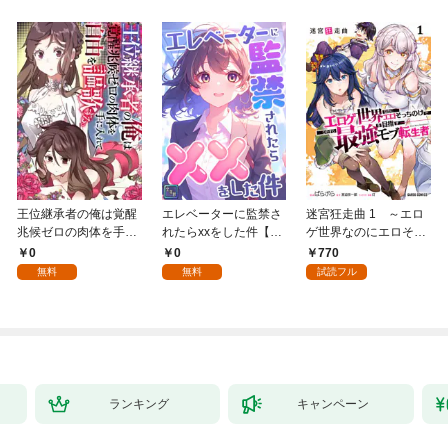
王位継承者の俺は覚醒
エレベーターに監禁さ
迷宮狂走曲 1 ～エロ
兆候ゼロの肉体を手に
れたらxxをした件【全
ゲ世界なのにエロそっ
入れて自由を謳歌す
年齢版】(1)
ちのけでひたすら最強
0
0
770
る。1
を目指すモブ転生者～
無料
無料
試読フル
ランキング
キャンペーン