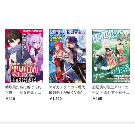
幼馴染たちに虐げられ
マギカテクニカ～現代
超辺境の領主アローの
た俺、「聖女任命」ス
最強剣士が征くVRMM
生活 ～濡れ衣を着せら
キルに目覚めて手のひ
O戦刀録～ 1
れ追放されましたが、
110
1,320
165
ら返し！ 【連載版】１
二人の女神と新生活を
送ります～ コミック版
（分冊版） 【第1
話】