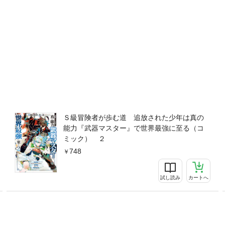
Ｓ級冒険者が歩む道 追放された少年は真の
能力『武器マスター』で世界最強に至る（コ
ミック） ２
748
試し読み
カートへ