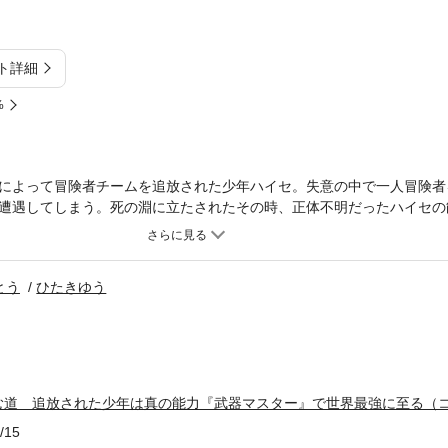
ト詳細
%
によって冒険者チームを追放された少年ハイセ。失意の中で一人冒険者
遭遇してしまう。死の淵に立たされたその時、正体不明だったハイセの
、この世界に存在しないはずの未知の兵器を召喚できる規格外の力で―
トルファンタジー第一幕。
とう
ひたきゆう
む道 追放された少年は真の能力『武器マスター』で世界最強に至る（
/15