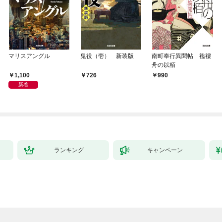
マリスアングル
鬼役（壱） 新装版
南町奉行異聞帖 襤褸
舟の以栢
1,100
726
990
新着
ランキング
キャンペーン