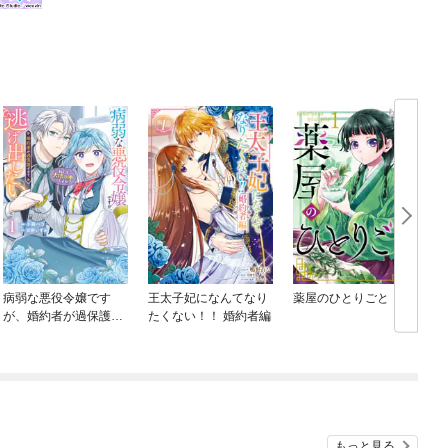
病弱な悪役令嬢です
王太子妃になんてなり
薬屋のひとりごと
が、婚約者が過保護す
たくない！！ 婚約者編
ぎて逃げ出したい(私た
ち犬猿の仲でしたよ
ね！？)
もっと見る