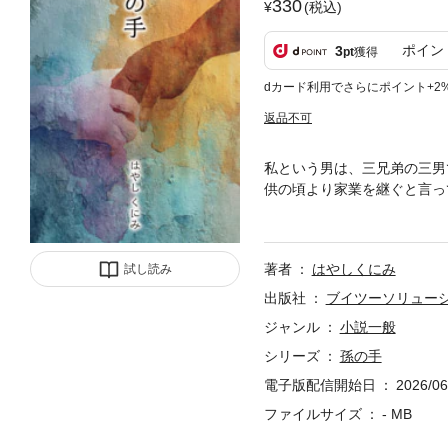
330
(税込)
ポイン
3
pt
獲得
dカード利用でさらにポイント+2
返品不可
私という男は、三兄弟の三男
供の頃より家業を継ぐと言っ
と結婚した私は、三人の子供
私に孫ができたのであった。
日の出来事が起こってしまい
著者
はやしくにみ
試し読み
出版社
ブイツーソリュー
ジャンル
小説一般
シリーズ
孫の手
電子版配信開始日
2026/06
ファイルサイズ
- MB