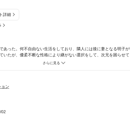
ト詳細
%
であった。何不自由ない生活をしており、隣人には後に妻となる明子が
ていたが、優柔不断な性格により継がない選択をして、次兄を困らせて
に恵まれ、幸せに暮らしていた。やがて子供たちも成長して、長女に子
長女の一家と同居していた私は、かわいい孫との生活を楽しんでいた。
、私は見失った孫の手を捜すこととなった。
ション
/02