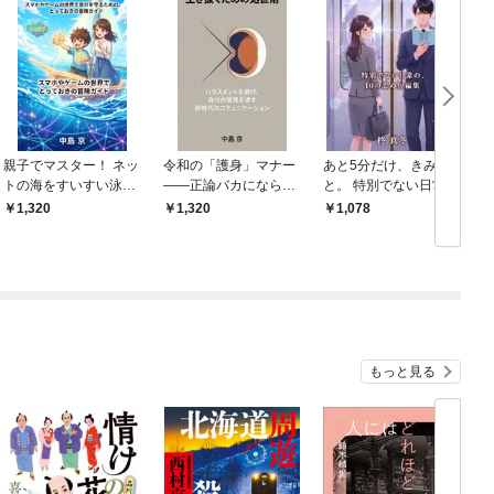
親子でマスター！ ネッ
令和の「護身」マナー
あと5分だけ、きみ
トの海をすいすい泳ぐ
――正論バカにならず
と。 特別でない日常
5つの魔法 スマホやゲ
に生き抜くための処世
の、10の恋の短編集
1,320
1,320
1,078
ームの世界で自分を守
術 ハラスメントを避
るための、とっておき
け、自分の意見を通す
の冒険ガイド
新時代のコミュニケー
ション
もっと見る