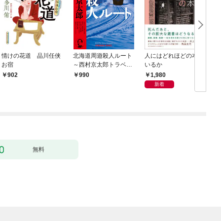
情けの花道 品川任侠
北海道周遊殺人ルート
人にはどれほどの本が
お宿
～西村京太郎トラベル
いるか
ミステリー・セレクシ
1,980
902
990
ョン（1）～
新着
無料