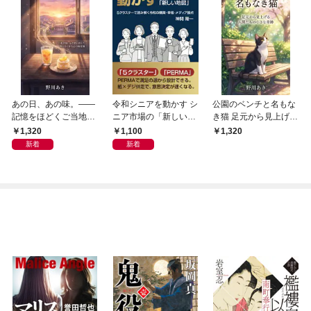
あの日、あの味。――
令和シニアを動かす シ
公園のベンチと名もな
記憶をほどくご当地グ
ニア市場の「新しい地
き猫 足元から見上げる
ルメ 日本全国、ふと思
図」 ５クラスターで読
人間たちの小さな奇跡
1,320
1,100
1,320
い出して食べたくなる
み解く令和の購買・幸
新着
新着
心の味覚集
福・メディア接点