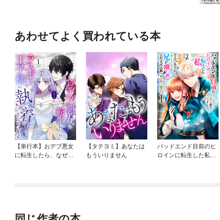
あわせてよく買われている本
【単行本】おデブ悪女
【タテヨミ】あなたは
バッドエンド目前のヒ
に転生したら、なぜか
もういりません
ロインに転生した私、
ラスボス王子様に執着
今世では恋愛するつも
されています
りがチートな兄が離し
てくれません！？@C
OMIC
同じ作者の本