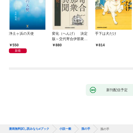
浄土ヶ浜の天使
変化（へんげ） 決定
手下は犬だけ
版～交代寄合伊那衆異
聞（1）～
550
880
814
新着
新刊配信予定
漫画無料試し読みならdブック
小説一般
孫の手
孫の手