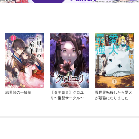
結界師の一輪華
【タテヨミ】クロユ
異世界転移したら愛犬
リ〜復讐サークル〜
が最強になりました ～
シルバーフェンリルと
俺が異世界暮らしを始
めたら～ THE COMIC