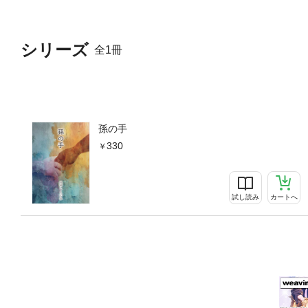
シリーズ
全1冊
孫の手
330
試し読み
カートへ