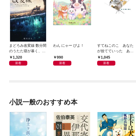
まどろみ改変線 数分間
わん にゃー ぴよ！
すてねこのこ あなた
のうたた寝が暴く、18
が捨てていった あの
0度反転した世界の謎
子たちのその後のこと
1,320
990
1,045
です
新着
新着
新着
小説一般のおすすめ本