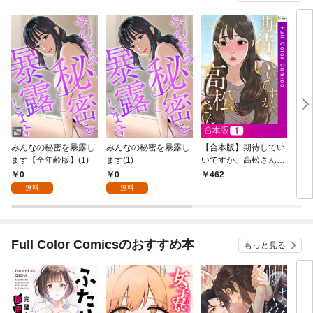
みんなの秘密を暴露し
みんなの秘密を暴露し
【合本版】期待してい
期待
ます【全年齢版】(1)
ます(1)
いですか、高松さん1
高松
巻
0
0
0
462
無料
無料
Full Color Comicsのおすすめ本
もっと見る