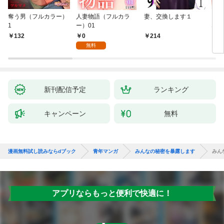
奪う男（フルカラー）
人妻物語（フルカラ
妻、交換します１
ごめ
1
ー）01
ない
0
132
214
1
無料
新刊配信予定
ランキング
キャンペーン
無料
漫画無料試し読みならdブック
青年マンガ
みんなの秘密を暴露します
みん
アプリならもっと便利で快適に！