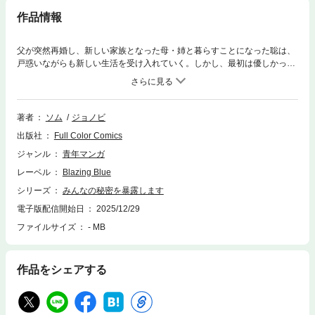
作品情報
父が突然再婚し、新しい家族となった母・姉と暮らすことになった聡は、
戸惑いながらも新しい生活を受け入れていく。しかし、最初は優しかった
姉が、ある日突然冷たい態度を取ってくるように。理不尽な態度にうんざ
りする聡だが、姉の部屋で偶然日記を見つけてしまい…。他エピソードも
楽しめるアンソロジー作品です。
著者
ソム
ジョノビ
出版社
Full Color Comics
ジャンル
青年マンガ
レーベル
Blazing Blue
シリーズ
みんなの秘密を暴露します
電子版配信開始日
2025/12/29
ファイルサイズ
- MB
作品をシェアする