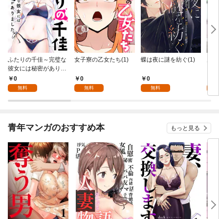
ふたりの千佳～完璧な
女子寮の乙女たち(1)
蝶は夜に謎を紡ぐ(1)
虎と
彼女には秘密がありま
した(1)
0
0
0
0
無料
無料
無料
青年マンガのおすすめ本
もっと見る