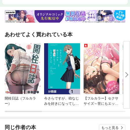
あわせてよく買われている本
開栓日誌（フルカラ
今さらですが、幼なじ
【フルカラー】セクサ
【フ
ー）
みを好きになってしま
サイズ～世にもエッチ
根の
いました【分冊版】
な痩せ方～
女の
同じ作者の本
もっと見る