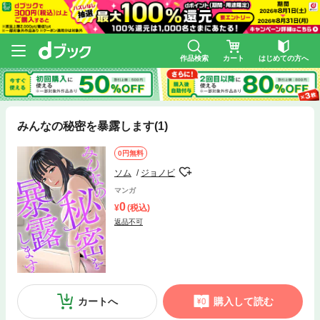
作品検索
カート
はじめての方へ
みんなの秘密を暴露します(1)
0円無料
ソム
ジョノビ
マンガ
0
(税込)
返品不可
カートへ
購入して読む