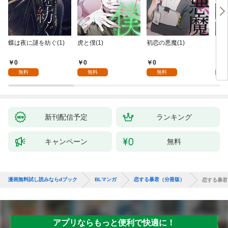
蝶は夜に謎を紡ぐ(1)
虎と僕(1)
初恋の悪魔(1)
天使
を～M
nc
0
0
0
0
無料
無料
無料
新刊配信予定
ランキング
キャンペーン
無料
漫画無料試し読みならdブック
BLマンガ
恋する暴君（分冊版）
恋する暴君
アプリならもっと便利で快適に！