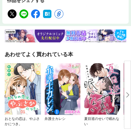
作品をシェアする
あわせてよく買われている本
おとなの恋は、やぶさ
弁護士カレシ
夏目巡のせいで眠れな
私が
かにつき。
い
い（