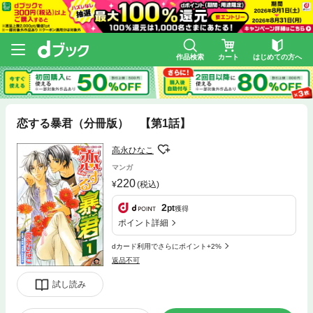
作品検索
カート
はじめての方へ
恋する暴君（分冊版） 【第1話】
高永ひなこ
マンガ
220
(税込)
2
pt
獲得
ポイント詳細
dカード利用でさらにポイント+2%
返品不可
試し読み