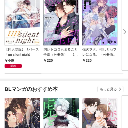
【同人誌版】リバース
弱いトコロもまるごと
強火ヲタ、推しとセフ
堕情
「un silent night」
全部（分冊版） 【第
レになる。（分冊版）
1話
1話】
【第1話】
440
220
220
2
新着
BLマンガのおすすめ本
もっと見る