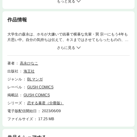
もっと見る
作品情報
大学生の森永は、ホモが大嫌いで凶暴で横暴な先輩・巽 宗一にもう4年も
片思い中。自分の気持ちは伝えて、キスまではさせてもらったものの、そ
の先なんて夢のまた夢…。と半ば諦めていた森永に最大のチャンス到来！
森永の長年の想いが報われる!?凶悪強暴、史上最も手ごわい「受」宗一と
そんな宗一に一目ぼれしてしまった森永の前代未聞の最強ラブ・コメディ
ｖ第1巻、登場！※この作品は単行本版『恋する暴君 1』に収録されていま
著者
高永ひなこ
す。重複購入にご注意ください。
出版社
海王社
ジャンル
BLマンガ
レーベル
GUSH COMICS
掲載誌
GUSH COMICS
シリーズ
恋する暴君（分冊版）
電子版配信開始日
2023/06/09
ファイルサイズ
17.25 MB