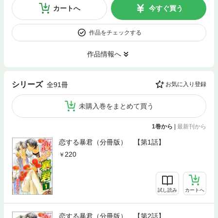
カートへ
今すぐ買う
作品をチェックする
作品情報へ
シリーズ
全91冊
お気に入り登録
未購入巻をまとめて買う
1巻から
|
最新刊から
恋する暴君（分冊版） 【第1話】
220
試し読み
カートへ
恋する暴君（分冊版） 【第2話】