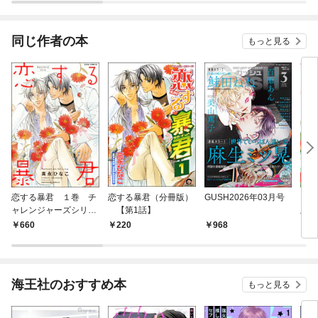
同じ作者の本
もっと見る
恋する暴君 １巻 チ
恋する暴君（分冊版）
GUSH2026年03月号
きみ
ャレンジャーズシリー
【第1話】
版【
ズ
660
220
968
1,
海王社のおすすめ本
もっと見る