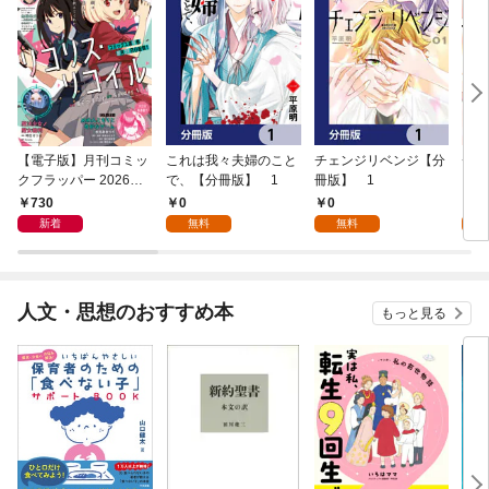
【電子版】月刊コミッ
これは我々夫婦のこと
チェンジリベンジ【分
チェ
クフラッパー 2026年9
で、【分冊版】 1
冊版】 1
月号
730
0
0
7
新着
無料
無料
試
人文・思想のおすすめ本
もっと見る