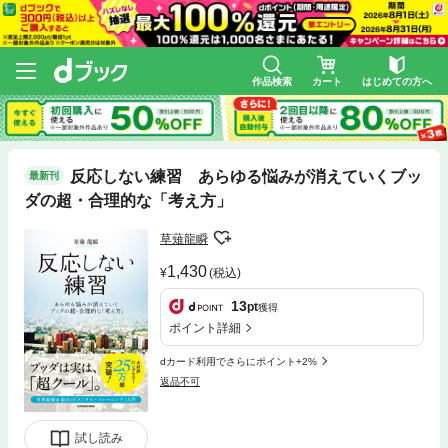
作品検索
カート
はじめての方へ
反応しない練習 あらゆる悩みが消えていくブッ
最新刊
ダの超・合理的な「考え方」
草薙龍瞬
1,430
(税込)
13
pt
獲得
ポイント詳細
dカード利用でさらにポイント+2%
返品不可
試し読み