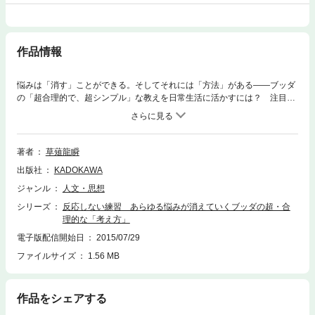
作品情報
悩みは「消す」ことができる。そしてそれには「方法」がある――ブッダ
の「超合理的で、超シンプル」な教えを日常生活に活かすには？ 注目
の“独立派”出家僧が原始仏教からひもとく“役に立つ仏教”。
著者
草薙龍瞬
出版社
KADOKAWA
ジャンル
人文・思想
シリーズ
反応しない練習 あらゆる悩みが消えていくブッダの超・合
理的な「考え方」
電子版配信開始日
2015/07/29
ファイルサイズ
1.56 MB
作品をシェアする