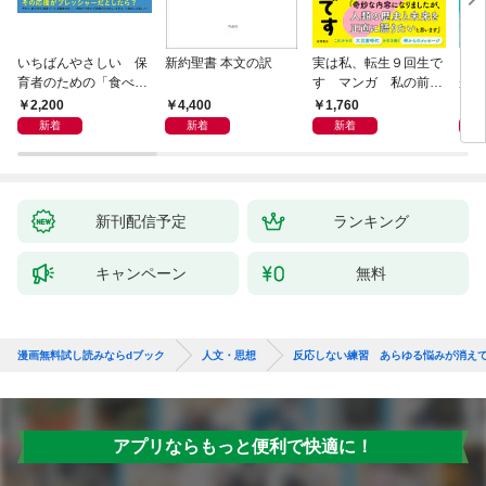
いちばんやさしい 保
新約聖書 本文の訳
実は私、転生９回生で
自閉
育者のための「食べな
す マンガ 私の前世
が小
い子」サポートＢＯＯ
物語
あう
2,200
4,400
1,760
2,
Ｋ 偏食・少食のお悩
新着
新着
新着
み解決！
新刊配信予定
ランキング
キャンペーン
無料
漫画無料試し読みならdブック
人文・思想
反応しない練習 あらゆる悩みが消え
アプリならもっと便利で快適に！