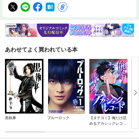
あわせてよく買われている本
黒執事
ブルーロック
【タテヨミ】俺だけ読
ブッ
めるアカシックレコー
ド