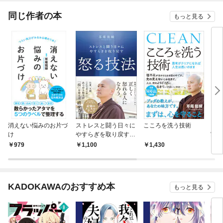
同じ作者の本
もっと見る
消えない悩みのお片づ
ストレスと闘う日々に
こころを洗う技術
こ
け
やすらぎを取り戻す
実践
怒る技法
「反
979
1,100
1,430
1,
KADOKAWAのおすすめ本
もっと見る