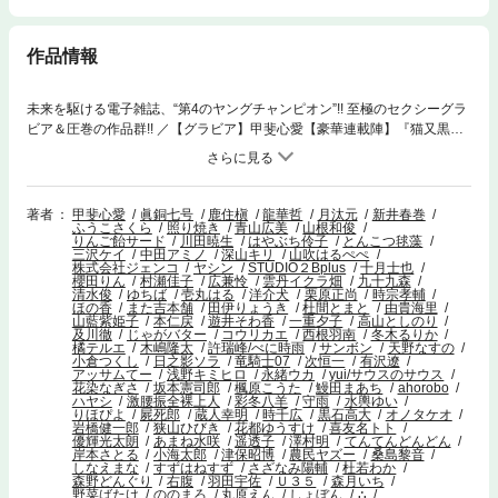
作品情報
未来を駆ける電子雑誌、“第4のヤングチャンピオン”!! 至極のセクシーグラ
ビア＆圧巻の作品群!! ／【グラビア】甲斐心愛【豪華連載陣】『猫又黒兵
衛』 十月士也 ／『サンタ令嬢は眠れぬ騎士へのプレゼントになりたくな
い』原作：ゆちば 漫画：壱丸はる ／『売れ残りの奴隷エルフを拾ったの
で、娘にすることにした』原作：遥透子 漫画：澤村明 キャラクター原
案：松うに
著者
甲斐心愛
眞銅七号
鹿住槇
龍華哲
月汰元
新井春巻
ふうこさくら
照り焼き
青山広美
山根和俊
りんご飴サード
川田暁生
はやぶち伶子
とんこつ毬藻
三沢ケイ
中田アミノ
深山キリ
山吹はるぺぺ
株式会社ジェンコ
ヤシン
STUDIO２Bplus
十月士也
櫻田りん
村瀬佳子
広兼怜
雲丹イクラ畑
九十九森
清水俊
ゆちば
壱丸はる
洋介犬
栗原正尚
時宗孝輔
ほの香
また吉本舗
田伊りょうき
杜間とまと
由貴海里
山藍紫姫子
本仁戻
遊井そわ香
一重夕子
高山としのり
及川徹
じゃがバター
コウリカエ
西根羽南
冬木るりか
橘テルエ
木嶋隆太
許瑞峰/べに時雨
サンボン
天野なすの
小倉つくし
日之影ソラ
竜騎士07
次恒一
有沢遼
アッサムてー
浅野キミヒロ
永緒ウカ
yui/サウスのサウス
花染なぎさ
坂本憲司郎
楓原こうた
鰻田まあち
ahorobo
ハヤシ
激腰振全裸上人
彩冬八羊
守雨
水輿ゆい
りほぴよ
屍死郎
蔵人幸明
時千広
黒石高大
オノタケオ
岩橋健一郎
狭山ひびき
花都ゆうすけ
喜友名トト
優輝光太朗
あまね水咲
遥透子
澤村明
てんてんどんどん
岸本さとる
小海太郎
津保昭博
農民ヤズー
桑島黎音
しなえまな
すずはねすず
さざなみ陽輔
杜若わか
森野どんぐり
右腹
羽田宇佐
Ｕ３５
森月いち
野菜ばたけ
ののまろ
丸原えん
しょぼん
∴