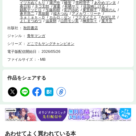
イツカぬくもり
瀬戸玲
椿蛍
雪村理子
あやめゴン太
春日旬
ネコ太郎
犀夏
有栖サリ
佐賀崎しげる
鍋島テツヒロ
乍藤和樹
彩戸ゆめ
東里桐子
桐原のん
蒼月浩二
黒龍眼
福きつね
アメカワ・リーチ
Ｓａｌａｈ－Ｄ
カルロ・ゼン
フクダイクミ
内河弘児
よしまつめつ
温泉卵
山田モジ美
榊原宗々
葉月京
出版社
秋田書店
ジャンル
青年マンガ
シリーズ
どこでもヤングチャンピオン
電子版配信開始日
2026/05/26
ファイルサイズ
- MB
作品をシェアする
あわせてよく買われている本