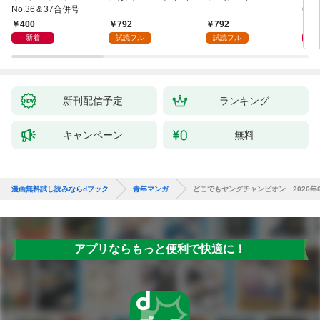
No.36＆37合併号
6・3
日発
400
792
792
4
新着
試読フル
試読フル
新刊配信予定
ランキング
キャンペーン
無料
漫画無料試し読みならdブック
青年マンガ
どこでもヤングチャンピオン 2026年
アプリならもっと便利で快適に！