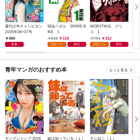
週刊少年チャンピオン
弱虫ペダル SPARE B
WORST外伝 グリ
勇者
2026年36+37号
IKE 1
コ 1
～無
始ま
400
638
319
704
352
2
～(
新着
試読フル
割引
試読フル
割引
試
青年マンガのおすすめ本
もっと見る
ヤングジャンプ 2026
妹は知っている（１）
ヤニねこ（１）
モー