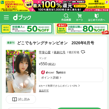
作品検索
カート
はじめての方へ
どこでもヤングチャンピオン 2026年6月号
最新刊
甲斐心愛
眞銅七号
他132名
マンガ
550
(税込)
5
pt
獲得
ポイント詳細
dカード利用でさらにポイント+2%
返品不可
試し読み