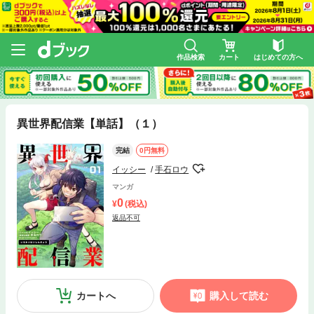
作品検索
カート
はじめての方へ
異世界配信業【単話】（１）
完結
0円無料
イッシー
手石ロウ
マンガ
0
(税込)
返品不可
カートへ
購入して読む