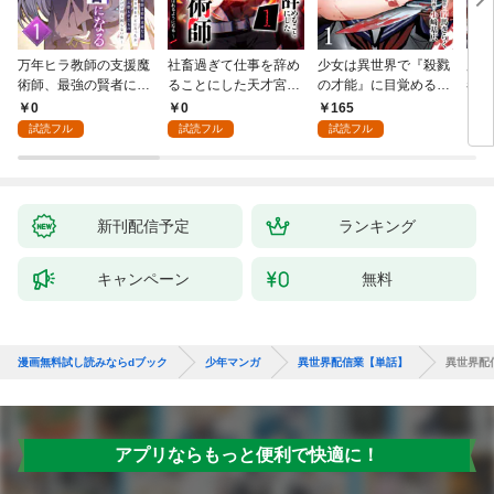
万年ヒラ教師の支援魔
社畜過ぎて仕事を辞め
少女は異世界で『殺戮
魔王
術師、最強の賢者にな
ることにした天才宮廷
の才能』に目覚める
者パ
る～不人気の支援魔術
魔術師～辺境の地でス
(話売り) #1
やっ
0
0
165
2
師は給料泥棒だと魔術
ローライフを夢見る
試読フル
試読フル
試読フル
大学をクビになった
が、不届き者を倒して
が、出世した元教え子
いたら『最果ての魔
たちのおかげで何も困
女』と呼ばれるように
らない件～ 第1話
なる～ 第1話
新刊配信予定
ランキング
キャンペーン
無料
漫画無料試し読みならdブック
少年マンガ
異世界配信業【単話】
異世界配
アプリならもっと便利で快適に！