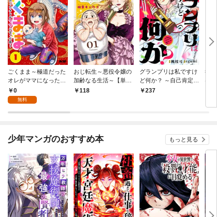
ごくまま～極道だった
おじ転生～悪役令嬢の
グランプリは私ですけ
後宮
オレがママになった話
加齢なる生活～【単
ど何か？ ～自己肯定モ
は謎
～【単話】（１）
話】（１）
ンスターのミスコン無
（１
0
118
237
2
双～【単話】（１）
無料
少年マンガのおすすめ本
もっと見る