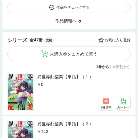
作品をチェックする
作品情報へ
全47冊
シリーズ
お気に入り登録
完結
未購入巻をまとめて買う
1巻から
|
最新刊から
異世界配信業【単話】（１）
0
1冊無料
カートへ
異世界配信業【単話】（２）
143