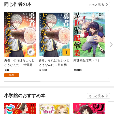
同じ作者の本
もっと見る
勇者、それはちょっと
勇者、それはちょっと
異世界配信業（１）
異世
どうなんだ ～外道勇者
どうなんだ ～外道勇者
（１
は初期装備で無双する
は初期装備で無双する
0
0
880
880
～【単話】（１）
～（１）
無料
小学館のおすすめ本
もっと見る