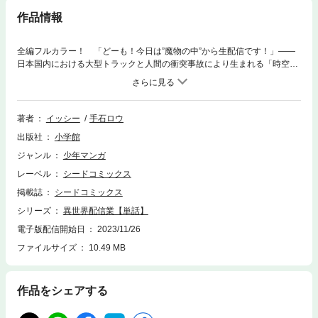
作品情報
全編フルカラー！ 「どーも！今日は”魔物の中”から生配信です！」――
日本国内における大型トラックと人間の衝突事故により生まれる「時空の
歪み」(異世界転生)の謎が解明されてから5年。はじめこそ観光気分で多く
の研究者が異世界に行ったが、9割以上の人間が帰ってこれず異世界の調
査は難航していた。異世界調査の事業規模は縮小の一途を辿り、世間から
の興味も薄れたころ、異世界調査局に一人の青年が現れる――「異世界」
著者
イッシー
手石ロウ
×「生配信」の近未来的ファンタジー！
出版社
小学館
ジャンル
少年マンガ
レーベル
シードコミックス
掲載誌
シードコミックス
シリーズ
異世界配信業【単話】
電子版配信開始日
2023/11/26
ファイルサイズ
10.49 MB
作品をシェアする