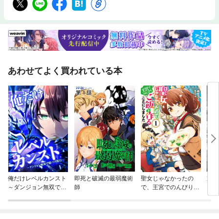
あわせてよく買われている本
俺だけレベルカンスト
即死と破滅の最弱魔術
聖女じゃなかったの
京都
～ダンジョン無双で億
師
で、王宮でのんびりご
ズ（
バズ配信～
飯を作ることにしまし
た