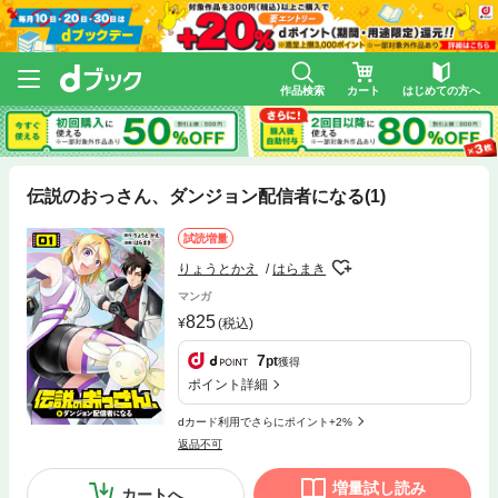
作品検索
カート
はじめての方へ
伝説のおっさん、ダンジョン配信者になる(1)
試読増量
りょうとかえ
はらまき
マンガ
825
(税込)
7
pt
獲得
ポイント詳細
dカード利用でさらにポイント+2%
返品不可
増量試し読み
カートへ