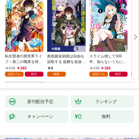
転生賢者の異世界ライ
創造錬金術師は自由を
スライム倒して300
信長
フ～第二の職業を得
謳歌する 故郷を追放さ
年、知らないうちにレ
て、世界最強になりま
れたら、魔王のお膝元
ベルMAXになってまし
770
385
0
770
385
7
した～ 1巻
で超絶効果のマジック
た 1巻
試読フル
割引
無料
試読フル
割引
試
アイテム作り放題にな
りました【分冊版】
1
新刊配信予定
ランキング
キャンペーン
無料