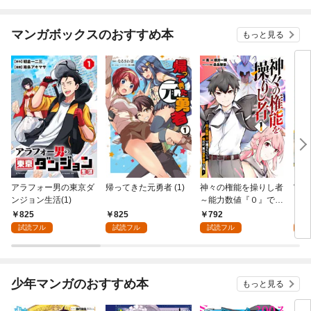
して
限定
マンガボックスのおすすめ本
もっと見る
アラフォー男の東京ダ
帰ってきた元勇者 (1)
神々の権能を操りし者
宮廷
ンジョン生活(1)
～能力数値『０』で蔑
（ロ
まれている俺だが、実
分解
825
825
792
8
は世界最強の一角～(1)
能力
試読フル
試読フル
試読フル
試
放さ
た魔
たい
者と
少年マンガのおすすめ本
もっと見る
るの
(1)