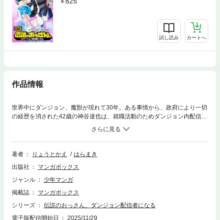
825
試し読み
カートへ
作品情報
世界中にダンジョン、魔獣が現れて30年。ある事情から、政府により一切
の経歴を消された42歳の神谷達也は、就職活動のためダンジョン内配信に
挑戦。だが配信中に凶悪な魔物相手に遭遇！ 魔物相手に力を発揮した時、
その存在が再び知られることになって…！？
著者
りょうとかえ
はらまき
出版社
マンガボックス
ジャンル
少年マンガ
掲載誌
マンガボックス
シリーズ
伝説のおっさん、ダンジョン配信者になる
電子版配信開始日
2025/11/29