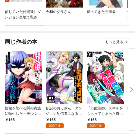
信じていた仲間達にダ
令和のダラさん
帰ってきた元勇者
骸骨
ンジョン奥地で殺され
界へ
かけたがギフト『無限
ガチャ』でレベル９９
９９の仲間達を手に入
れて元パーティーメン
同じ作者の本
もっと見る
バーと世界に復讐＆
『ざまぁ！』します！
娼館を統べる闇の貴族
伝説のおっさん、ダン
『万能漁師』スキルを
捨て
に転生した～美少女た
ジョン配信者になる
もらってしまった俺、
ら繁
ちと二重生活のハーレ
【分冊版】1
貞操逆転異世界に漂着
よう
165
165
165
1,
ムライフ～ 1
したんだが【分冊版】
歌し
試読フル
試読フル
1
ート