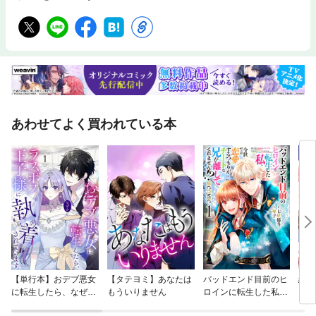
援、イベント運営業、採用代行業務、転職希望者の支援、ウェブディレク
ター、コンテンツマーケシングディレクター、キャリアコンサルタントと
分野職種がバラバラな仕事に興味の赴くままに従事。その後、家業を継ぎ
宗教法人金光教竹原教会の教師となる。神信仰を体得することで、これま
での経歴が単なる興味で選んだのではなく、インスピレーションに導かれ
てのものであることに気づく。新たな視点での物事の見方を体得。これま
でも1000人以上の方とキャリアコンサルティングを実施するなか、インス
ピレーションに気がついてからの面談、対話は相談者との関わり方の度合
いに雲泥の差がでている。実際に相談者自身の気づき力、満足度も向上し
ている。
あわせてよく買われている本
【単行本】おデブ悪女
【タテヨミ】あなたは
バッドエンド目前のヒ
結界
に転生したら、なぜか
もういりません
ロインに転生した私、
ラスボス王子様に執着
今世では恋愛するつも