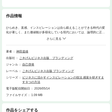
作品情報
ひらめき、直感、インスピレーションは自ら鍛えることができる時代の変
化が著しく、また価値観が多様化している現代においては、論理的に正し
いだけでは物事の判断がしにくいもの。心で感じることを大切にするため
には、心の力を活用すべきです。それがインスピレーションの力です。本
書は、スピリチュアル本ではなく、ロジカル思考本でもありません。著者
のビジネス経験を土台に、山ごもり修行を経て研ぎ澄ませた感覚や、カウ
著者
神田道雄
ンセラリングの実績を元に書いたものです。企画力や発想力を高めたい人
出版社
ごきげんビジネス出版 ブランディング
はもちろんのこと、仕事でもっと成果を出したい人やこのままではマズい
とモヤモヤしている人、何かを変えたいけれど一歩踏み出せない人のお役
ジャンル
自己啓発
に立てるでしょう。インスピレーションは目に見えない力です。科学的に
レーベル
ごきげんビジネス出版 ブランディング
証明できない力です。ビジネスに活用できるはずがないと思うかもしれま
せん。しかし、「目に見えないからといって存在しないわけではない」こ
シリーズ
ビジネスに活かすインスピレーションの技法 感覚を研ぎすま
と、また、「目に見えないはたらきは、目に見えない領域で感じるしかな
す９つの方法
い」ということは事実でしょう。それに多くの方がインスピレーションの
電子版配信開始日
2026/05/14
存在を身近に感じているはずです。これまでの人生で体験してきたに違い
ファイルサイズ
1.09 MB
ありません。だからこそ勇気を出して、インスピレーションに向き合い、
その力を前向きに活用してみませんか。【著者プロフィール】神田道雄取
次師／国家資格キャリアコンサルタント1984年生まれ、法学部法律学科を
卒業後、大手居酒屋チェーン店に新卒で入社。その後は、大学生の就職支
作品をシェアする