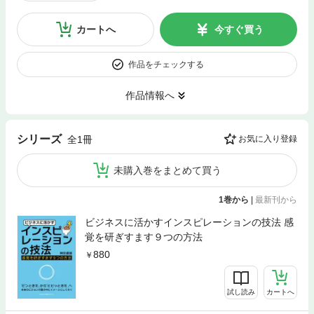
カートへ
今すぐ買う
作品をチェックする
作品情報へ
シリーズ
全1冊
お気に入り登録
未購入巻をまとめて買う
1巻から
|
最新刊から
ビジネスに活かすインスピレーションの技法 感
覚を研ぎすます９つの方法
880
試し読み
カートへ