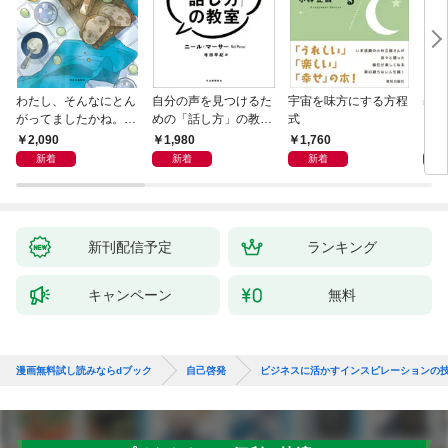
わたし、そんなにとん
自分の声を見つけるた
宇宙を味方にする方程
基地
がってましたかね。
めの「話し方」の教
式
るた
獅子座、Ａ型、丙午は
室 Ｏｒａｃｙ（オラ
2,090
1,980
1,760
2,
めぐる
シー）
新着
新着
新着
新刊配信予定
ランキング
キャンペーン
無料
漫画無料試し読みならdブック
自己啓発
ビジネスに活かすインスピレーションの技