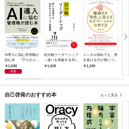
AI導入に悩む管理職が
自分軸リーダーシップ
メンタル弱めでも、突
成果
読む本 「守りのコス
～迷いを突破する40
き抜ける力が身につ
が自
ト」を削りAI投資の原
代からのキャリア再構
く 繊細さを「自信」
ル
1,540
1,430
1,100
1,
資をつくるIT構造改革
築～
に変えるモチベーショ
新着
ンの作り方
自己啓発のおすすめ本
もっと見る