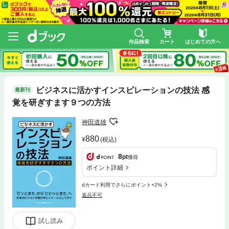
作品検索
カート
はじめての方へ
ビジネスに活かすインスピレーションの技法 感
最新刊
覚を研ぎすます９つの方法
神田道雄
880
(税込)
8
pt
獲得
ポイント詳細
dカード利用でさらにポイント+2%
返品不可
試し読み