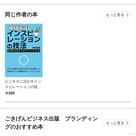
されています
りがチートな兄が離し
てくれません！？@C
OMIC
同じ作者の本
もっと見る
ビジネスに活かすイン
スピレーションの技法
感覚を研ぎすます９つ
880
の方法
ごきげんビジネス出版 ブランディン
もっと見る
グのおすすめ本