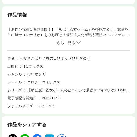
作品情報
【原作小説第１巻即重版！】「私は「乙女ゲーム」を拒絶する！」武器を
手に運命（シナリオ）をぶち壊せ！最強主人公が戦う爽快バトルファンタ
ジー！【あらすじ】剣と魔法の世界シエルで孤児として生きていた少女ア
ーリシア。ある日、彼女は自分が“乙女ゲームのヒロイン”であると知って
しまう。両親の死さえ単にストーリーの一部だったのだ。アーリシアはヒ
ロインの役割を「くだらない」と一刀両断すると、冒険者『アリア』を名
著者
わかさこばと
春の日びより
ひたきゆう
乗り、次第に複数の武器と魔法を操る強者へと成長していく！「私
出版社
TOブックス
は“私”だ。ゲームの登場人物じゃない！」武器を作れ！ 技を鍛えろ！ 強敵
との戦いに生き残り、乙女ゲームをぶち壊せ！戦うヒロインが魅せる、壮
ジャンル
少年マンガ
絶&爽快な異世界バトルファンタジー！
レーベル
コロナ・コミックス
シリーズ
【単話版】乙女ゲームのヒロインで最強サバイバル@COMIC
電子版配信開始日
2022/12/01
ファイルサイズ
12.96 MB
作品をシェアする