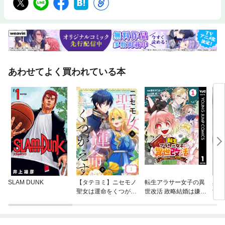
あわせてよく買われている本
SLAM DUNK
【タテヨミ】ニセモノ
転生アラサー女子の異
異世
聖女は運命をくつがえ
世改活 政略結婚は嫌な
すが
す
ので、雑学知識で楽し
にな
い改革ライフを決行し
ちゃいます！ 分冊版