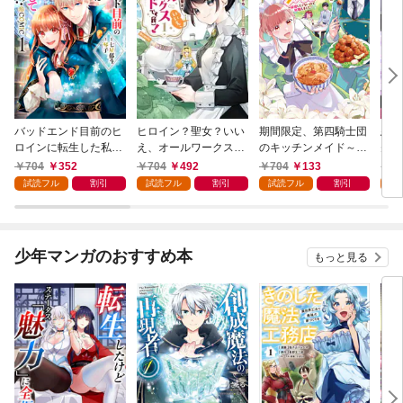
バッドエンド目前のヒ
ヒロイン？聖女？いい
期間限定、第四騎士団
悪党
ロインに転生した私、
え、オールワークスメ
のキッチンメイド～結
先も
今世では恋愛するつも
イドです（誇）！@C
婚したくないので就職
令嬢
704
352
704
492
704
133
7
りがチートな兄が離し
OMIC 第1巻
しました～@COMIC
ラン
試読フル
割引
試読フル
割引
試読フル
割引
試
てくれません！？@C
第1巻【描き下ろし漫
の溺
OMIC 第1巻
画特典付き】
@C
少年マンガのおすすめ本
もっと見る