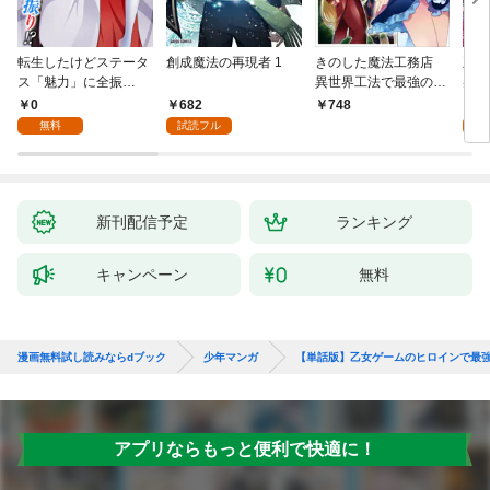
転生したけどステータ
創成魔法の再現者 1
きのした魔法工務店
王位
ス「魅力」に全振
異世界工法で最強の家
兆候
り！？(1)
づくりを（コミック）
入れ
0
682
0
748
１
る。
無料
試読フル
新刊配信予定
ランキング
キャンペーン
無料
漫画無料試し読みならdブック
少年マンガ
【単話版】乙女ゲームのヒロインで最強
アプリならもっと便利で快適に！