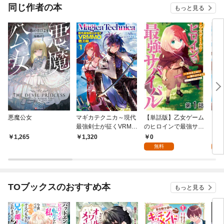
同じ作者の本
もっと見る
悪魔公女
マギカテクニカ～現代
【単話版】乙女ゲーム
Ｓ
最強剣士が征くVRMM
のヒロインで最強サバ
～追
O戦刀録～ 1
イバル@COMIC 第1話
の能
0
0
1,265
1,320
ー』
無料
～【
ク）
TOブックスのおすすめ本
もっと見る