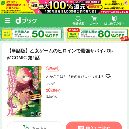
作品検索
カート
はじめての方へ
【単話版】乙女ゲームのヒロインで最強サバイバル
@COMIC 第1話
0円無料
わかさこばと
春の日びより
他1名
マンガ
0
(税込)
返品不可
カートへ
購入して読む