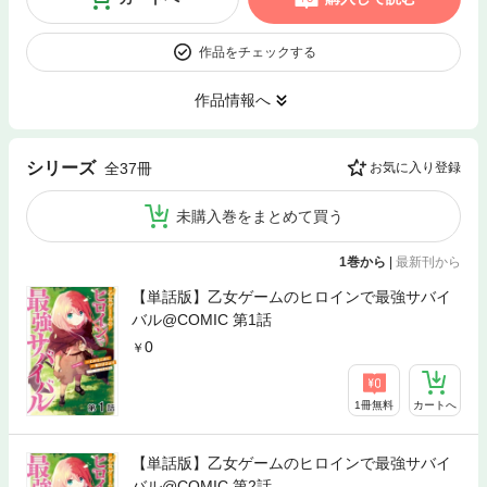
作品をチェックする
作品情報へ
シリーズ
全37冊
お気に入り登録
未購入巻をまとめて買う
1巻から
|
最新刊から
【単話版】乙女ゲームのヒロインで最強サバイ
バル@COMIC 第1話
0
1冊無料
カートへ
【単話版】乙女ゲームのヒロインで最強サバイ
バル@COMIC 第2話