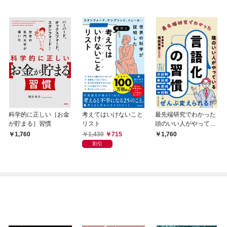
科学的に正しい［お金
考えてはいけないこと
最先端研究でわかった
が貯まる］習慣
リスト
頭のいい人がやってい
る言語化の習慣
1,430
715
1,760
1,760
割引