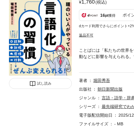
1,760
(税込)
ポイ
16
pt
獲得
dカード利用でさらにポイント+2
返品不可
ことばには「私たちの世界を
動などに影響を与えられる。
実践的に解説する。
著者
堀田秀吾
試し読み
出版社
朝日新聞出版
ジャンル
言語・語学・辞
シリーズ
最先端研究でわ
電子版配信開始日
2025/12
ファイルサイズ
- MB