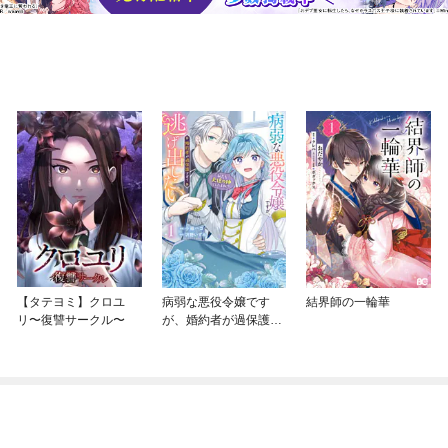
【タテヨミ】クロユ
病弱な悪役令嬢です
結界師の一輪華
リ〜復讐サークル〜
が、婚約者が過保護す
ぎて逃げ出したい(私た
ち犬猿の仲でしたよ
ね！？)