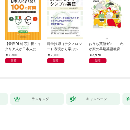
【音声DL対応】新・イ
科学技術（テクノロジ
おうち英語ゼミ――わ
タリア人が日本人によ
ー）表現から学ぶシン
が家の早期英語教育を
く聞く100の質問
プル英語
研究者とデザインする
2,200
2,200
2,970
新着
新着
新着
ランキング
キャンペーン