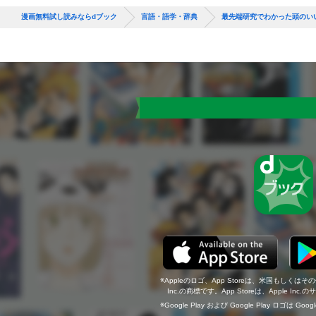
漫画無料試し読みならdブック
言語・語学・辞典
最先端研究でわかった頭のい
Appleのロゴ、App Storeは、米国もしくはそ
Inc.の商標です。App Storeは、Apple In
Google Play および Google Play ロゴは Go