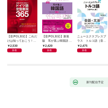
【音声DL対応】これだ
【音声DL対応】新装
ニューエクスプレスプ
けは知っておこう！
版 耳が喜ぶ韓国語 リ
ラス トルコ語［音声
新装版 会話と作文に役
スニング体得トレーニ
DL版］
2,530
2,420
2,475
立つドイツ語定型表現
ング
新着
新着
新着
365
新刊配信予定