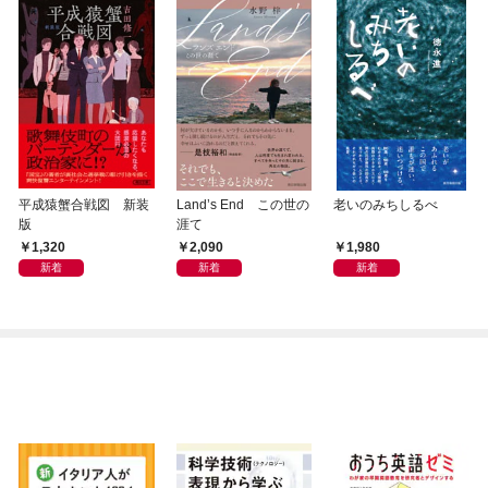
平成猿蟹合戦図 新装
Land’s End この世の
老いのみちしるべ
版
涯て
1,320
2,090
1,980
新着
新着
新着