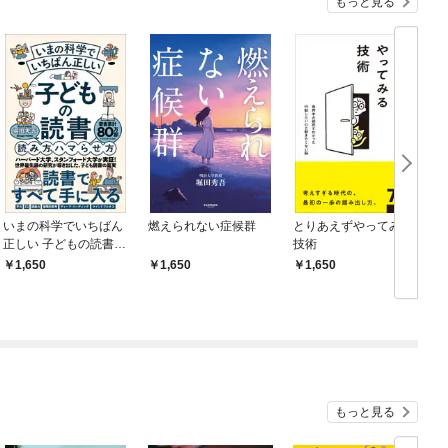
もっと見る
いまの科学でいちばん
燃えられない症候群
とりあえずやってみる
正しい 子どもの読書
技術
読み方、ハマらせ方
1,650
1,650
1,650
もっと見る