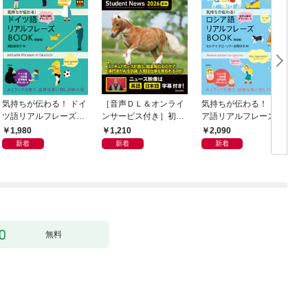
気持ちが伝わる！ ドイ
［音声ＤＬ＆オンライ
気持ちが伝わる！ ロシ
ツ語リアルフレーズB
ンサービス付き］初級
ア語リアルフレーズB
OOK〈新装版〉
者からのニュース・リ
OOK〈新装版〉
1,980
1,210
2,090
スニング CNN Student
新着
新着
新着
News 2026[夏秋]
無料