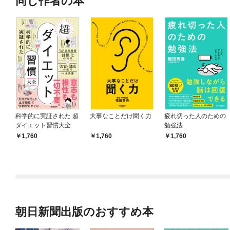
同じ作者の本
科学的に実証された 超
大事なことだけ聞く力
疲れ切った人のための
ダイエット習慣大全
勉強法
1,760
1,760
1,760
朝日新聞出版のおすすめ本