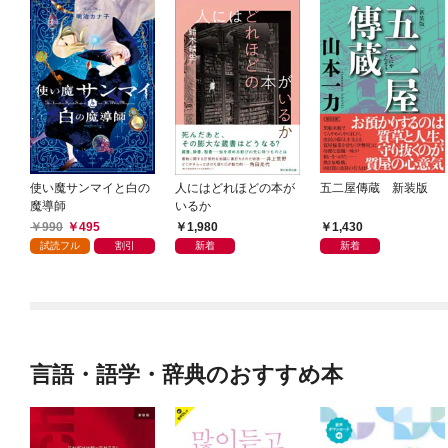
使い魔サンマイと白の
人にはどれほどの本が
五二屋傳蔵 新装版
魔導師
いるか
990
495
1,980
1,430
試読フル
割引
新着
新着
言語・語学・辞典のおすすめ本