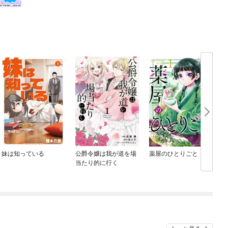
妹は知っている
公爵令嬢は我が道を場
薬屋のひとりごと
当たり的に行く
め