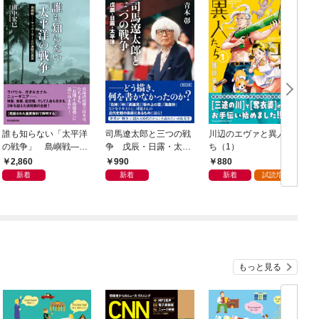
誰も知らない「太平洋
司馬遼太郎と三つの戦
川辺のエヴァと異人た
の戦争」 島嶼戦――
争 戊辰・日露・太平
ち（1）
マッカーサーとの激闘
洋
2,860
990
880
の真実
新着
新着
新着
試読増量
もっと見る