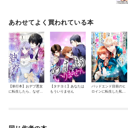
あわせてよく買われている本
【単行本】おデブ悪女
【タテヨミ】あなたは
バッドエンド目前のヒ
に転生したら、なぜか
もういりません
ロインに転生した私、
ラスボス王子様に執着
今世では恋愛するつも
されています
りがチートな兄が離し
てくれません！？@C
OMIC