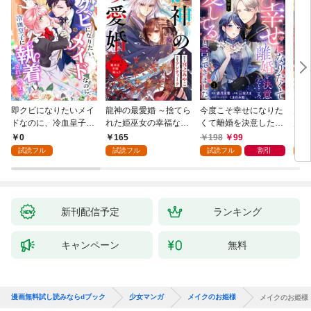
即クビになりたいメイ
龍神の最愛婚 ～捨てら
今度こそ幸せになりた
鬼条
ドなのに、冷血皇子に
れた姫巫女の幸福な嫁
くて離婚を決意したと
見初
執着されています第1
入り～: 1
ころ、無表情な旦那様
～１
0
165
198
99
1
話
が「愛してる」と言っ
試読フル
試読フル
試読フル
割引
試
てきました。1
新刊配信予定
ランキング
キャンペーン
無料
漫画無料試し読みならdブック
少女マンガ
メイクのお姫様
メイクのお姫様