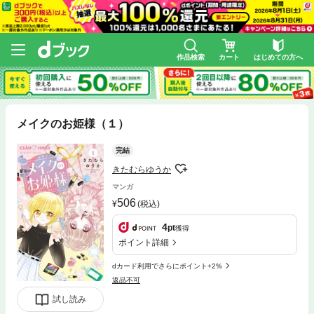
作品検索
カート
はじめての方へ
メイクのお姫様（１）
完結
きたむらゆうか
マンガ
506
(税込)
4
pt
獲得
ポイント詳細
dカード利用でさらにポイント+2%
返品不可
試し読み