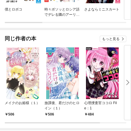
僕とロボコ
時々ボソッとロシア語
さよならミニスカート
トニ
でデレる隣のアーリャ
さん
同じ作者の本
もっと見る
メイクのお姫様（１）
放課後、君だけのヒロ
心理捜査官ココロ Fil
トゥ
イン（１）
e：1
ン
506
506
484
4