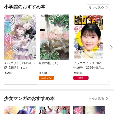
小学館のおすすめ本
もっと見る
スパダリ王子様の狂い
真綿の檻（１）
ビッグコミック 2026
こん
愛【単話】（１）
年16号（2026年8月7
（１
日発売）
528
510
5
209
試読フル
新着
試
少女マンガのおすすめ本
もっと見る