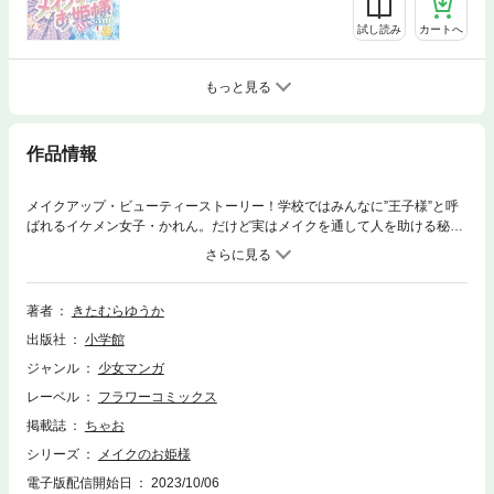
試し読み
カートへ
もっと見る
作品情報
メイクアップ・ビューティーストーリー！学校ではみんなに”王子様”と呼
ばれるイケメン女子・かれん。だけど実はメイクを通して人を助ける秘密
のメイクアップアーティスト・サファイアとしても活動中で――!!リッ
プ、マスカラ、チーク、アイシャドゥ･･･メイクの魔法で”なりたいわた
し”にミラクルチェンジ★ビューティーアップ・ストーリー！
著者
きたむらゆうか
出版社
小学館
ジャンル
少女マンガ
レーベル
フラワーコミックス
掲載誌
ちゃお
シリーズ
メイクのお姫様
電子版配信開始日
2023/10/06