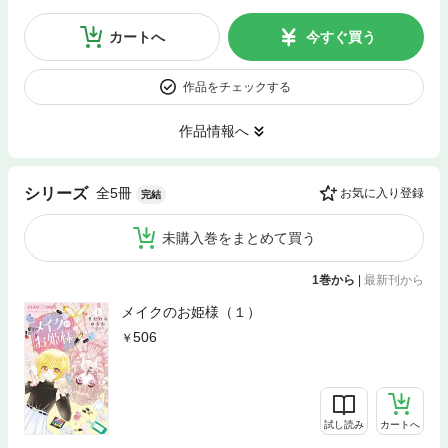
カートへ
今すぐ買う
作品をチェックする
作品情報へ
全5冊
シリーズ
お気に入り登録
完結
未購入巻をまとめて買う
1巻から
|
最新刊から
メイクのお姫様（１）
506
試し読み
カートへ