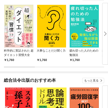
科学的に実証された 超
大事なことだけ聞く力
疲れ切った人のための
科学
ダイエット習慣大全
勉強法
が貯
1,760
1,760
1,760
1,
総合法令出版のおすすめ本
もっと見る