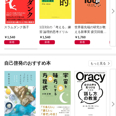
スラムダンク孫子
1日3分の「考える」練
世界最先端の研究が教
新装
習 論理的思考ドリル
える新事実 疲労回復学
ドガ
BEST100
1,540
1,540
1,760
2,
新着
新着
新着
自己啓発のおすすめ本
もっと見る