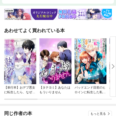
あわせてよく買われている本
【単行本】おデブ悪女
【タテヨミ】あなたは
バッドエンド目前のヒ
結界
に転生したら、なぜか
もういりません
ロインに転生した私、
ラスボス王子様に執着
今世では恋愛するつも
されています
りがチートな兄が離し
てくれません！？@C
OMIC
同じ作者の本
もっと見る