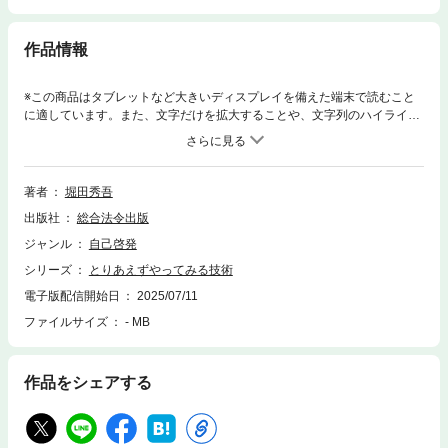
作品情報
※この商品はタブレットなど大きいディスプレイを備えた端末で読むこと
に適しています。また、文字だけを拡大することや、文字列のハイライ
ト、検索、辞書の参照、引用などの機能が使用できません。現代人の誰も
が抱えるであろう「やったほうがいいのに、なぜか動けない」という悩
み。その正体は、やる気や意志の弱さではなく、脳と心のしくみ、そして
時代背景にあることがわかりました。本書では、心理学・脳科学・社会学
著者
堀田秀吾
などの知見をベースに、世界各国の論文や研究を引用しながら、「行動し
出版社
総合法令出版
たい心」と「動きたくない脳」の構造を解き明かし、誰もが“最初の一
歩”を踏み出すための具体的な術をお伝えします。【目次】はじめに 私た
ジャンル
自己啓発
ちは、「行動できない時代」に生きている第1章 「動けない」には理由が
シリーズ
とりあえずやってみる技術
ある第2章 小さな一歩を後押しする科学第3章 行動し続ける自分の育て方
おわりに 未来はわからないからおもしろい
電子版配信開始日
2025/07/11
ファイルサイズ
- MB
作品をシェアする