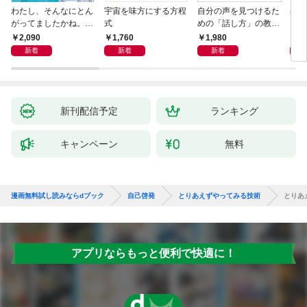
わたし、そんなにとん
宇宙を味方にする方程
自分の声を見つけるた
基地
がってましたかね。
式
めの「話し方」の教
るた
獅子座、Ａ型、丙午は
室 Ｏｒａｃｙ（オラ
2,090
1,760
1,980
2,
めぐる
シー）
新着
新着
新着
新刊配信予定
ランキング
キャンペーン
無料
漫画無料試し読みならdブック
自己啓発
とりあえずやってみる技術
とりあ
アプリならもっと便利で快適に！