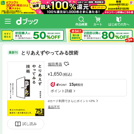
作品検索
カート
はじめての方へ
とりあえずやってみる技術
最新刊
堀田秀吾
1,650
(税込)
15
pt
獲得
ポイント詳細
dカード利用でさらにポイント+2%
返品不可
試し読み